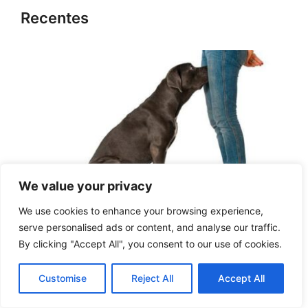
Recentes
We value your privacy
Por que os cachorros cheiram as partes
We use cookies to enhance your browsing experience,
íntimas das pessoas?
serve personalised ads or content, and analyse our traffic.
By clicking "Accept All", you consent to our use of cookies.
Customise
Reject All
Accept All