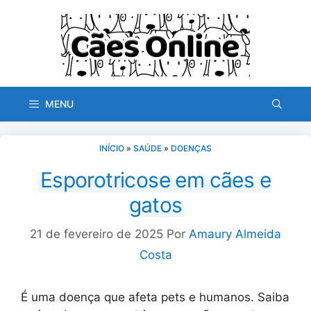
Pular
para
o
conteúdo
MENU
INÍCIO
»
SAÚDE
»
DOENÇAS
Esporotricose em cães e
gatos
21 de fevereiro de 2025
Por
Amaury Almeida
Costa
É uma doença que afeta pets e humanos. Saiba