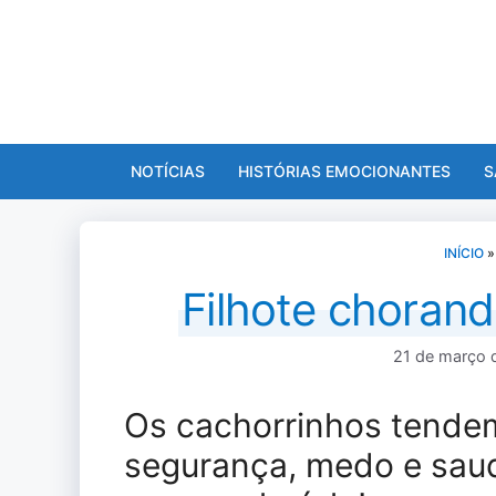
Pular
para
o
conteúdo
NOTÍCIAS
HISTÓRIAS EMOCIONANTES
S
INÍCIO
Filhote choran
21 de março 
Os cachorrinhos tende
segurança, medo e saud