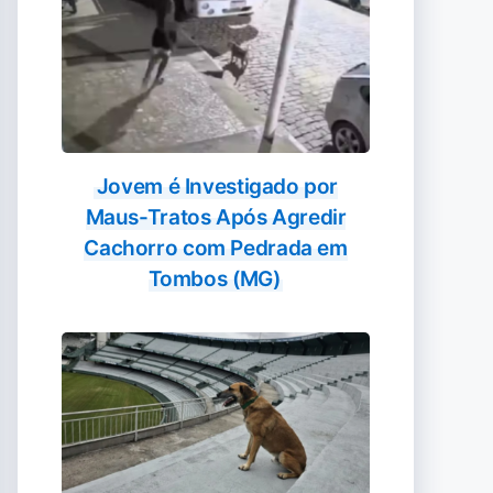
Jovem é Investigado por
Maus-Tratos Após Agredir
Cachorro com Pedrada em
Tombos (MG)