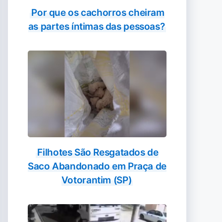
Por que os cachorros cheiram
as partes íntimas das pessoas?
Filhotes São Resgatados de
Saco Abandonado em Praça de
Votorantim (SP)