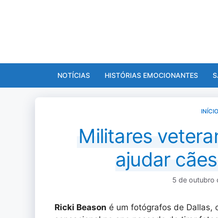
Pular
para
o
conteúdo
NOTÍCIAS
HISTÓRIAS EMOCIONANTES
S
INÍCI
Militares vetera
ajudar cãe
5 de outubro
Ricki Beason
é um fotógrafos de Dallas, 