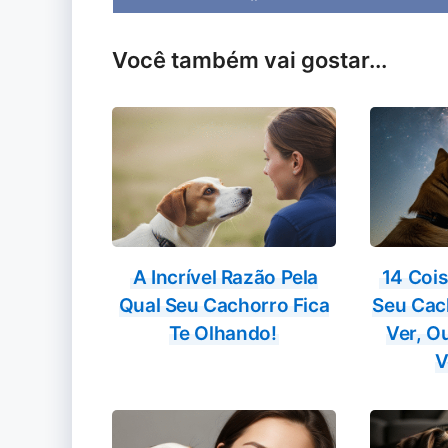
on
Você também vai gostar...
A Incrível Razão Pela
14 Cois
Qual Seu Cachorro Fica
Seu Cac
Te Olhando!
Ver, Ou
V