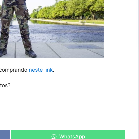
r comprando
neste link
.
otos?
Share
WhatsApp