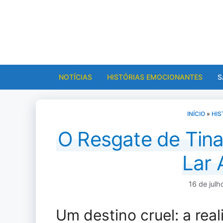
Pular
para
o
conteúdo
NOTÍCIAS
HISTÓRIAS EMOCIONANTES
S
INÍCIO
»
HIS
O Resgate de Tina
Lar
16 de jul
Um destino cruel: a rea