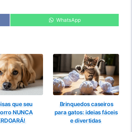
Share
WhatsApp
on
isas que seu
Brinquedos caseiros
horro NUNCA
para gatos: ideias fáceis
ERDOARÁ!
e divertidas