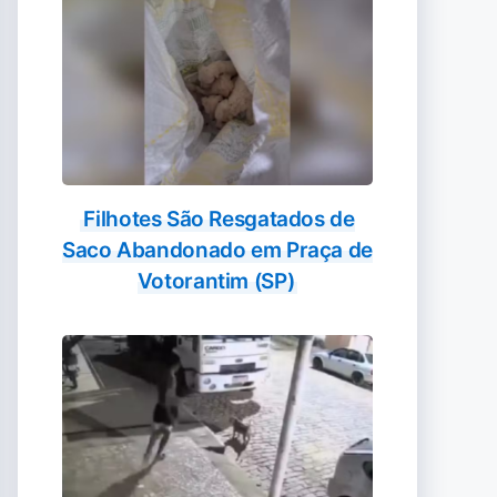
Filhotes São Resgatados de
Saco Abandonado em Praça de
Votorantim (SP)