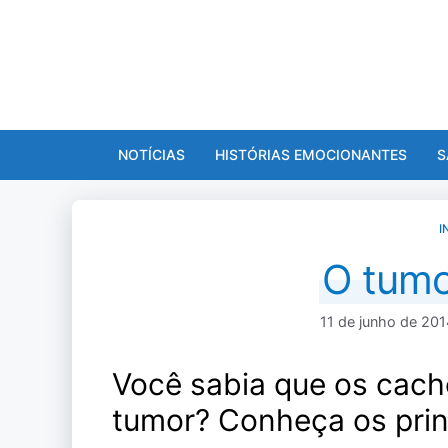
Pular
para
o
conteúdo
NOTÍCIAS
HISTÓRIAS EMOCIONANTES
S
I
O tumo
11 de junho de 201
Você sabia que os cac
tumor? Conheça os princ