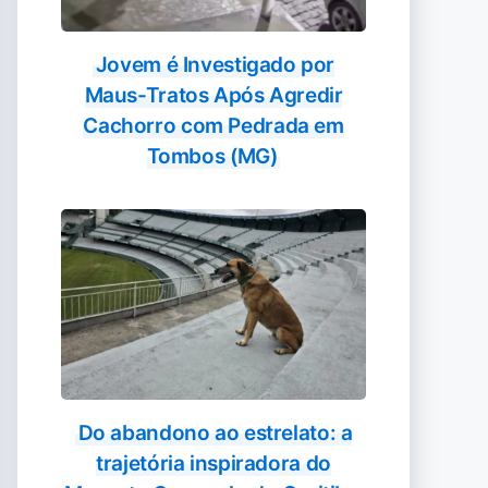
Jovem é Investigado por
Maus-Tratos Após Agredir
Cachorro com Pedrada em
Tombos (MG)
Do abandono ao estrelato: a
trajetória inspiradora do