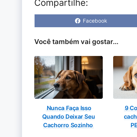
Compartilhe:
Share
Facebook
on
Você também vai gostar...
Nunca Faça Isso
9 Co
Quando Deixar Seu
cac
Cachorro Sozinho
P