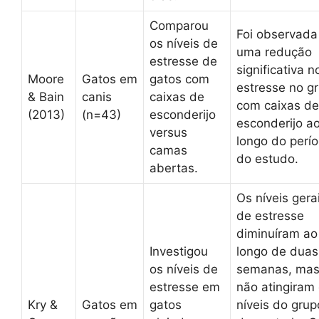
Comparou
Foi observada
os níveis de
uma redução
estresse de
significativa n
Moore
Gatos em
gatos com
estresse no g
& Bain
canis
caixas de
com caixas de
(2013)
(n=43)
esconderijo
esconderijo a
versus
longo do perí
camas
do estudo.
abertas.
Os níveis gera
de estresse
diminuíram ao
Investigou
longo de duas
os níveis de
semanas, ma
estresse em
não atingiram
Kry &
Gatos em
gatos
níveis do grup