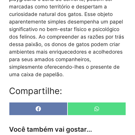
marcadas como território e despertam a
curiosidade natural dos gatos. Esse objeto
aparentemente simples desempenha um papel
significativo no bem-estar físico e psicológico
dos felinos. Ao compreender as razões por trás
dessa paixão, os donos de gatos podem criar
ambientes mais enriquecedores e acolhedores
para seus amados companheiros,
simplesmente oferecendo-lhes o presente de
uma caixa de papelão.
Compartilhe:
Share
Share
F
W
on
on
a
h
c
a
e
t
Você também vai gostar...
b
s