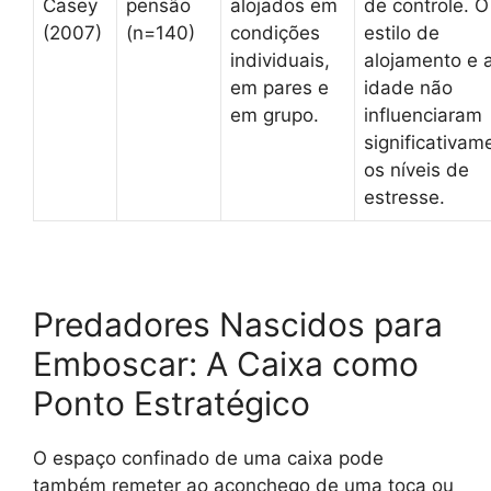
Casey
pensão
alojados em
de controle. O
(2007)
(n=140)
condições
estilo de
individuais,
alojamento e 
em pares e
idade não
em grupo.
influenciaram
significativam
os níveis de
estresse.
Predadores Nascidos para
Emboscar: A Caixa como
Ponto Estratégico
O espaço confinado de uma caixa pode
também remeter ao aconchego de uma toca ou