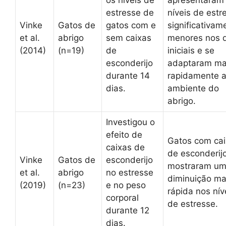
os níveis de
apresentaram
estresse de
níveis de estr
Vinke
Gatos de
gatos com e
significativam
et al.
abrigo
sem caixas
menores nos 
(2014)
(n=19)
de
iniciais e se
esconderijo
adaptaram ma
durante 14
rapidamente 
dias.
ambiente do
abrigo.
Investigou o
efeito de
Gatos com ca
caixas de
de esconderij
Vinke
Gatos de
esconderijo
mostraram u
et al.
abrigo
no estresse
diminuição ma
(2019)
(n=23)
e no peso
rápida nos nív
corporal
de estresse.
durante 12
dias.