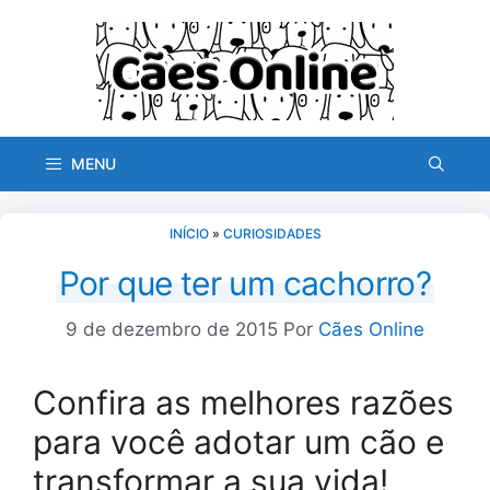
Pular
para
o
conteúdo
MENU
INÍCIO
»
CURIOSIDADES
Por que ter um cachorro?
9 de dezembro de 2015
Por
Cães Online
Confira as melhores razões
para você adotar um cão e
transformar a sua vida!