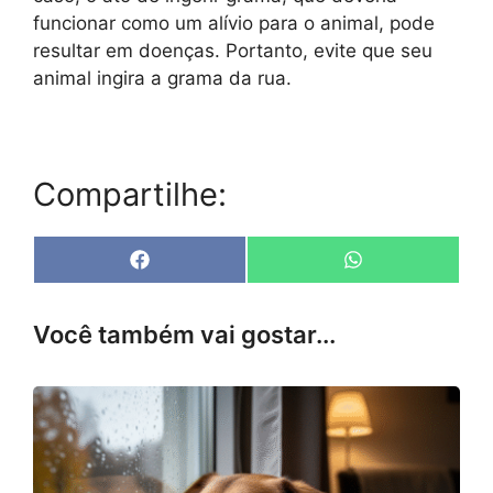
funcionar como um alívio para o animal, pode
resultar em doenças. Portanto, evite que seu
animal ingira a grama da rua.
Compartilhe:
Share
Share
F
W
on
on
a
h
c
a
e
t
Você também vai gostar...
b
s
o
A
o
p
k
p