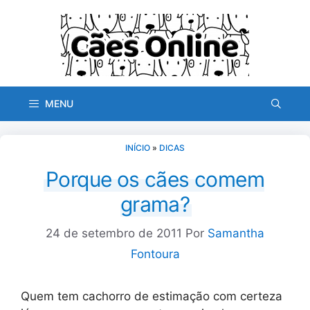
Pular
para
o
conteúdo
MENU
INÍCIO
»
DICAS
Porque os cães comem
grama?
24 de setembro de 2011
Por
Samantha
Fontoura
Quem tem cachorro de estimação com certeza