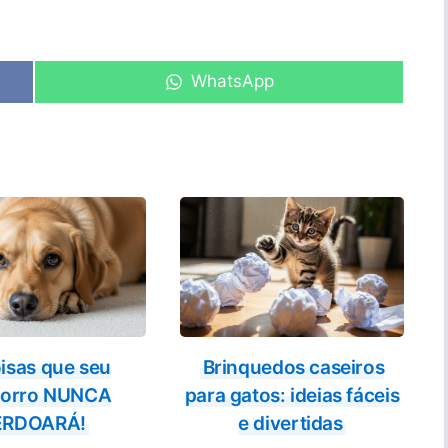
Share
WhatsApp
on
isas que seu
Brinquedos caseiros
horro NUNCA
para gatos: ideias fáceis
ERDOARÁ!
e divertidas