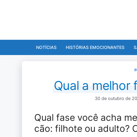
Pular
para
o
conteúdo
NOTÍCIAS
HISTÓRIAS EMOCIONANTES
S
I
Qual a melhor 
30 de outubro de 2
Qual fase você acha me
cão: filhote ou adulto? 