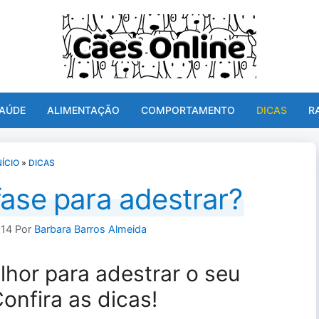
AÚDE
ALIMENTAÇÃO
COMPORTAMENTO
DICAS
R
NÍCIO
»
DICAS
fase para adestrar?
014
Por
Barbara Barros Almeida
lhor para adestrar o seu
Confira as dicas!