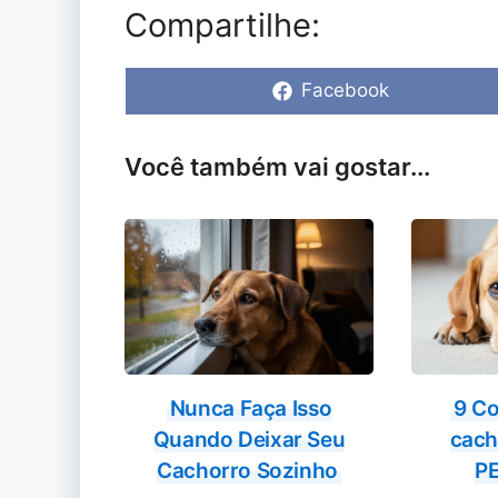
Compartilhe:
Share
Facebook
on
Você também vai gostar...
Nunca Faça Isso
9 Co
Quando Deixar Seu
cac
Cachorro Sozinho
P