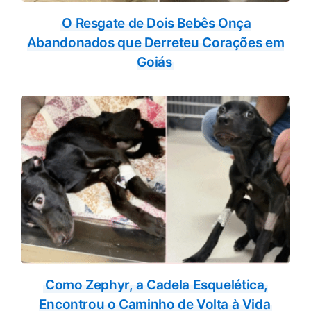
O Resgate de Dois Bebês Onça
Abandonados que Derreteu Corações em
Goiás
Como Zephyr, a Cadela Esquelética,
Encontrou o Caminho de Volta à Vida