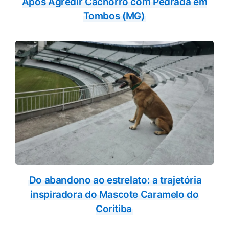
Após Agredir Cachorro com Pedrada em
Tombos (MG)
Do abandono ao estrelato: a trajetória
inspiradora do Mascote Caramelo do
Coritiba