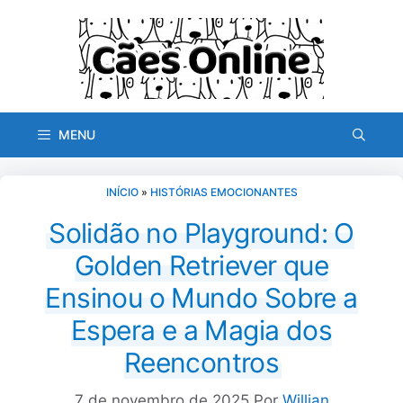
Pular
para
o
conteúdo
MENU
INÍCIO
»
HISTÓRIAS EMOCIONANTES
Solidão no Playground: O
Golden Retriever que
Ensinou o Mundo Sobre a
Espera e a Magia dos
Reencontros
7 de novembro de 2025
Por
Willian