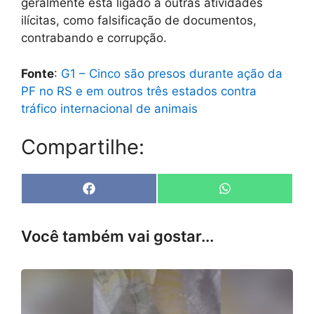
geralmente está ligado a outras atividades
ilícitas, como falsificação de documentos,
contrabando e corrupção.
Fonte
:
G1 – Cinco são presos durante ação da
PF no RS e em outros três estados contra
tráfico internacional de animais
Compartilhe:
Share
Share
F
W
on
on
a
h
c
a
e
t
Você também vai gostar...
b
s
o
A
o
p
k
p