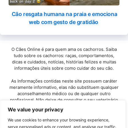
Cão resgata humana na praia e emociona
web com gesto de gratidão
O Cães Online é para quem ama os cachorros. Saiba
tudo sobre os cachorros: raças, comportamentos,
dicas e cuidados, notícias, histórias felizes e muitas
informações úteis sobre como cuidar do seu cão.
As Informações contidas neste site possuem caráter
meramente informativo, elas não substituem qualquer
aconselhamento médico ou de qualquer outro
profissional. Não deixe de consultar o seu veterinário
de confiança.
We value your privacy
Copyright© 2010 / 2026 · Cães Online - Todos os
We use cookies to enhance your browsing experience,
direitos reservados.
serve personalised ads or content, and analyse our traffic.