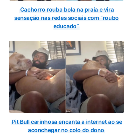
Cachorro rouba bola na praia e vira
sensação nas redes sociais com “roubo
educado”
Pit Bull carinhosa encanta a internet ao se
aconchegar no colo do dono