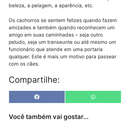
beleza, a pelagem, a aparência, etc.
Os cachorros se sentem felizes quando fazem
amizades e também quando reconhecem um
amigo em suas caminhadas – seja outro
peludo, seja um transeunte ou até mesmo um
funcionário que atende em uma portaria
qualquer. Este é mais um motivo para passear
com os cães.
Compartilhe:
Share
Share
F
W
on
on
a
h
c
a
e
t
Você também vai gostar...
b
s
o
A
o
p