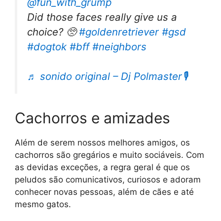
@fun_with_grump
Did those faces really give us a
choice? 🥺
#goldenretriever
#gsd
#dogtok
#bff
#neighbors
♬ sonido original – Dj Polmaster🎙️
Cachorros e amizades
Além de serem nossos melhores amigos, os
cachorros são gregários e muito sociáveis. Com
as devidas exceções, a regra geral é que os
peludos são comunicativos, curiosos e adoram
conhecer novas pessoas, além de cães e até
mesmo gatos.