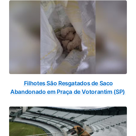
k
p
Filhotes São Resgatados de Saco
Abandonado em Praça de Votorantim (SP)