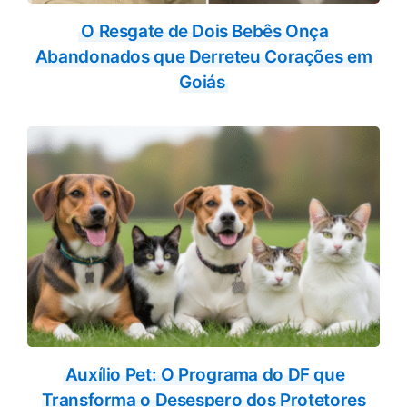
O Resgate de Dois Bebês Onça
Abandonados que Derreteu Corações em
Goiás
Auxílio Pet: O Programa do DF que
Transforma o Desespero dos Protetores