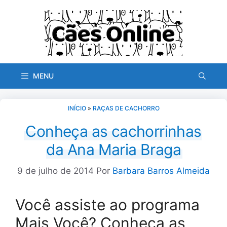
Pular
para
o
conteúdo
MENU
INÍCIO
»
RAÇAS DE CACHORRO
Conheça as cachorrinhas
da Ana Maria Braga
9 de julho de 2014
Por
Barbara Barros Almeida
Você assiste ao programa
Mais Você? Conheça as