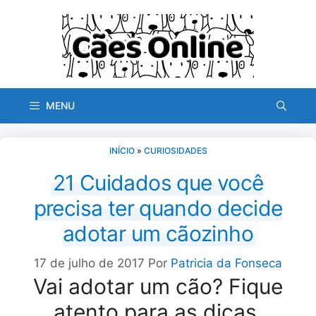
Pular
para
o
conteúdo
MENU
INÍCIO
»
CURIOSIDADES
21 Cuidados que você
precisa ter quando decide
adotar um cãozinho
17 de julho de 2017
Por
Patricia da Fonseca
Vai adotar um cão? Fique
atento para as dicas.