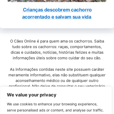
Crianças descobrem cachorro
acorrentado e salvam sua vida
O Cães Online é para quem ama os cachorros. Saiba
tudo sobre os cachorros: raças, comportamentos,
dicas e cuidados, notícias, histórias felizes e muitas
informações úteis sobre como cuidar do seu cão.
As Informações contidas neste site possuem caráter
meramente informativo, elas não substituem qualquer
aconselhamento médico ou de qualquer outro
profissional. Não deixe de consultar o seu veterinário
de confiança.
We value your privacy
Copyright© 2010 / 2026 · Cães Online - Todos os
We use cookies to enhance your browsing experience,
direitos reservados.
serve personalised ads or content, and analyse our traffic.