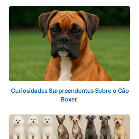
o
p
k
p
Curiosidades Surpreendentes Sobre o Cão
Boxer