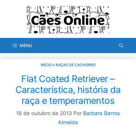
Pular
para
o
conteúdo
MENU
INÍCIO
»
RAÇAS DE CACHORRO
Flat Coated Retriever –
Característica, história da
raça e temperamentos
16 de outubro de 2013
Por
Barbara Barros
Almeida