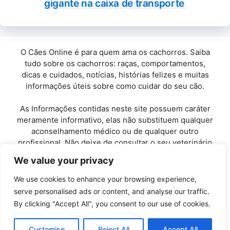
gigante na caixa de transporte
O Cães Online é para quem ama os cachorros. Saiba
tudo sobre os cachorros: raças, comportamentos,
dicas e cuidados, notícias, histórias felizes e muitas
informações úteis sobre como cuidar do seu cão.
As Informações contidas neste site possuem caráter
meramente informativo, elas não substituem qualquer
aconselhamento médico ou de qualquer outro
profissional. Não deixe de consultar o seu veterinário
de confiança.
We value your privacy
Copyright© 2010 / 2026 · Cães Online - Todos os
We use cookies to enhance your browsing experience,
direitos reservados.
serve personalised ads or content, and analyse our traffic.
By clicking "Accept All", you consent to our use of cookies.
Políticas de Privacidade
-
Entre em Contato
Customise
Reject All
Accept All