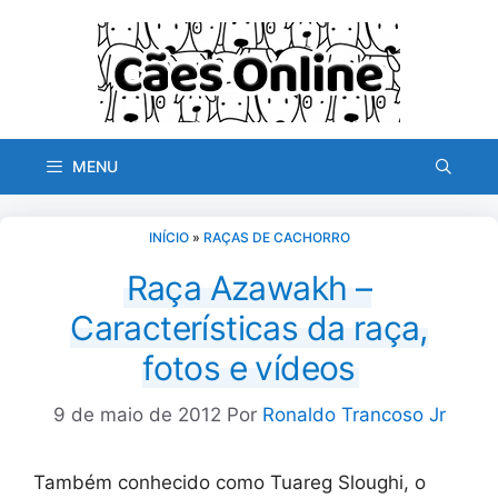
Pular
para
o
conteúdo
MENU
INÍCIO
»
RAÇAS DE CACHORRO
Raça Azawakh –
Características da raça,
fotos e vídeos
9 de maio de 2012
Por
Ronaldo Trancoso Jr
Também conhecido como Tuareg Sloughi, o