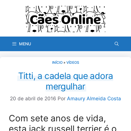
Pular
para
o
conteúdo
MENU
INÍCIO
»
VÍDEOS
Titti, a cadela que adora
mergulhar
20 de abril de 2016
Por
Amaury Almeida Costa
Com sete anos de vida,
esta jack russell terrier é o