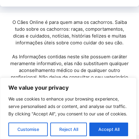
O Cães Online é para quem ama os cachorros. Saiba
tudo sobre os cachorros: raças, comportamentos,
dicas e cuidados, notícias, histórias felizes e muitas
informações úteis sobre como cuidar do seu cão.
As Informações contidas neste site possuem caráter
meramente informativo, elas não substituem qualquer
aconselhamento médico ou de qualquer outro
profissional. Não deixe de consultar o seu veterinário
de confiança.
We value your privacy
Copyright© 2010 / 2026 · Cães Online - Todos os
We use cookies to enhance your browsing experience,
direitos reservados.
serve personalised ads or content, and analyse our traffic.
By clicking "Accept All", you consent to our use of cookies.
Políticas de Privacidade
-
Entre em Contato
Customise
Reject All
Accept All