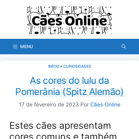
Pular
para
o
conteúdo
MENU
INÍCIO
»
CURIOSIDADES
As cores do lulu da
Pomerânia (Spitz Alemão)
17 de fevereiro de 2023
Por
Cães Online
Estes cães apresentam
cores comuns e também