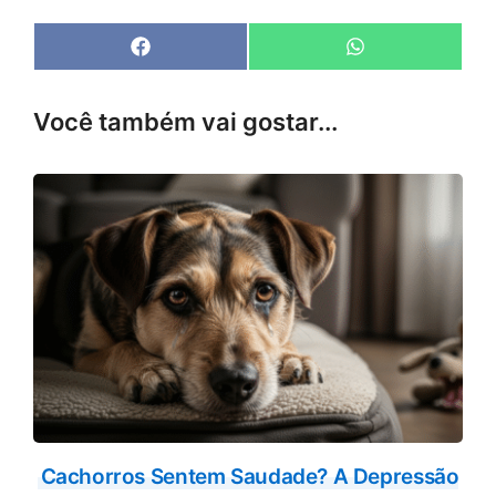
Share
Share
F
W
on
on
a
h
c
a
e
t
Você também vai gostar...
b
s
o
A
o
p
k
p
Cachorros Sentem Saudade? A Depressão