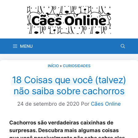
Pular
para
o
conteúdo
MENU
INÍCIO
»
CURIOSIDADES
18 Coisas que você (talvez)
não saiba sobre cachorros
24 de setembro de 2020
Por
Cães Online
Cachorros são verdadeiras caixinhas de
surpresas. Descubra mais algumas coisas
que você possivelmente não sabe sobre eles.