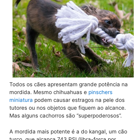
Todos os cães apresentam grande potência na
mordida. Mesmo chihuahuas e
pinschers
miniatura
podem causar estragos na pele dos
tutores ou nos objetos que fiquem ao alcance.
Mas alguns cachorros são “superpoderosos”.
A mordida mais potente é a do kangal, um cão
turco, que alcança 743 PSI (libra-força por