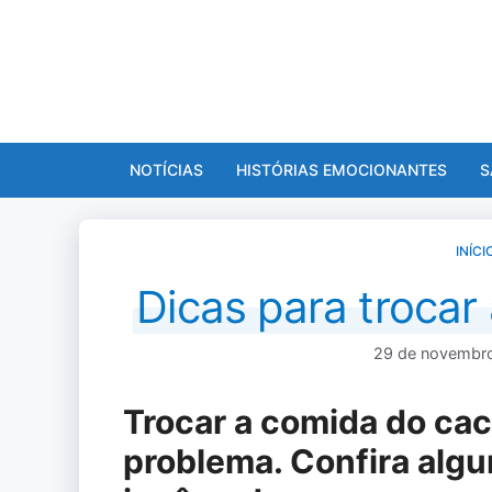
Pular
para
o
conteúdo
NOTÍCIAS
HISTÓRIAS EMOCIONANTES
S
INÍCI
Dicas para trocar
29 de novembr
Trocar a comida do ca
problema. Confira algu