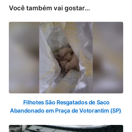
c
a
e
t
Você também vai gostar...
b
s
o
A
o
p
k
p
Filhotes São Resgatados de Saco
Abandonado em Praça de Votorantim (SP)