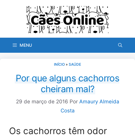
Pular
para
o
conteúdo
MENU
INÍCIO
»
SAÚDE
Por que alguns cachorros
cheiram mal?
29 de março de 2016
Por
Amaury Almeida
Costa
Os cachorros têm odor