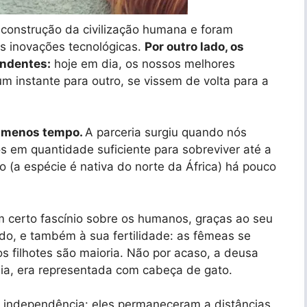
 construção da civilização humana e foram
s inovações tecnológicas.
Por outro lado, os
endentes:
hoje em dia, os nossos melhores
m instante para outro, se vissem de volta para a
 menos tempo.
A parceria surgiu quando nós
 em quantidade suficiente para sobreviver até a
go (a espécie é nativa do norte da África) há pouco
m certo fascínio sobre os humanos, graças ao seu
o, e também à sua fertilidade: as fêmeas se
filhotes são maioria. Não por acaso, a deusa
lia, era representada com cabeça de gato.
a independência: eles permaneceram a distâncias