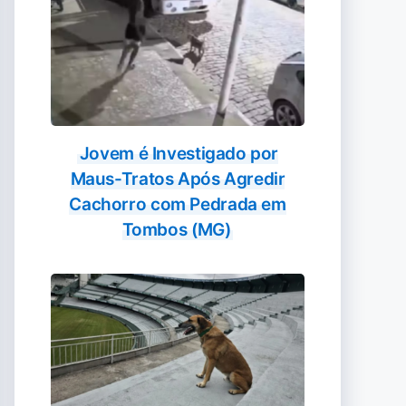
Jovem é Investigado por
Maus-Tratos Após Agredir
Cachorro com Pedrada em
Tombos (MG)