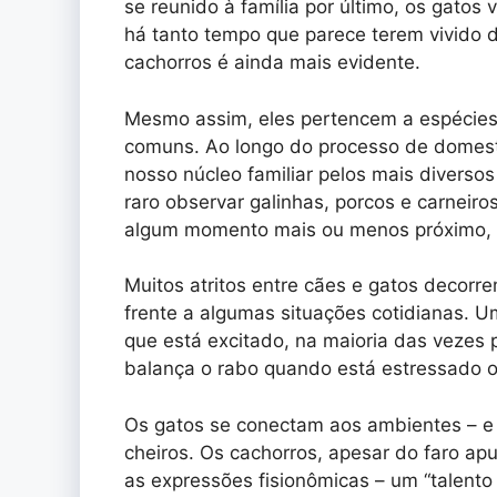
se reunido à família por último, os gato
há tanto tempo que parece terem vivido 
cachorros é ainda mais evidente.
Mesmo assim, eles pertencem a espécies 
comuns. Ao longo do processo de domest
nosso núcleo familiar pelos mais diverso
raro observar galinhas, porcos e carnei
algum momento mais ou menos próximo, o 
Muitos atritos entre cães e gatos decor
frente a algumas situações cotidianas. 
que está excitado, na maioria das vezes p
balança o rabo quando está estressado o
Os gatos se conectam aos ambientes – e 
cheiros. Os cachorros, apesar do faro ap
as expressões fisionômicas – um “talento