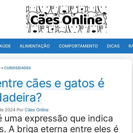
AÚDE
ALIMENTAÇÃO
COMPORTAMENTO
DICAS
R
O
»
CURIOSIDADES
entre cães e gatos é
dadeira?
 de 2024
Por
Cães Online
é uma expressão que indica
. A briga eterna entre eles é