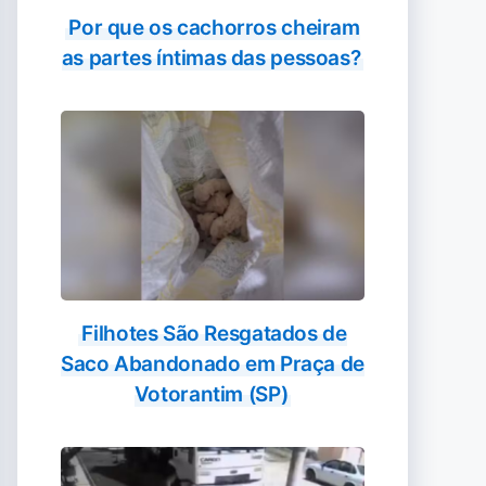
Por que os cachorros cheiram
as partes íntimas das pessoas?
Filhotes São Resgatados de
Saco Abandonado em Praça de
Votorantim (SP)