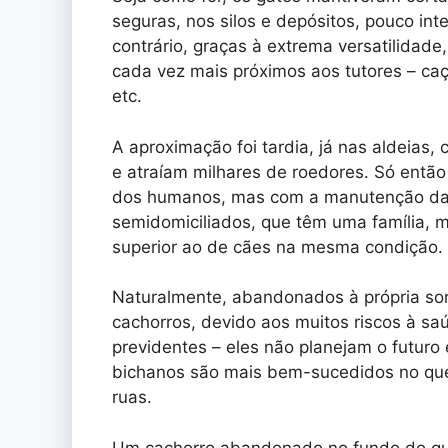
seguras, nos silos e depósitos, pouco in
contrário, graças à extrema versatilidad
cada vez mais próximos aos tutores – caç
etc.
A aproximação foi tardia, já nas aldeias
e atraíam milhares de roedores. Só entã
dos humanos, mas com a manutenção da 
semidomiciliados, que têm uma família, 
superior ao de cães na mesma condição.
Naturalmente, abandonados à própria sort
cachorros, devido aos muitos riscos à sa
previdentes – eles não planejam o futuro
bichanos são mais bem-sucedidos no que 
ruas.
Um cachorro abandonado no fundo do qui