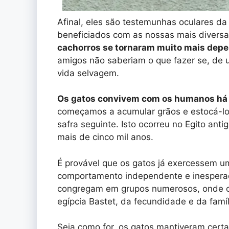
Afinal, eles são testemunhas oculares da
beneficiados com as nossas mais diversa
cachorros se tornaram muito mais dep
amigos não saberiam o que fazer se, de u
vida selvagem.
Os gatos convivem com os humanos há
começamos a acumular grãos e estocá-los
safra seguinte. Isto ocorreu no Egito anti
mais de cinco mil anos.
É provável que os gatos já exercessem u
comportamento independente e inesperad
congregam em grupos numerosos, onde os 
egípcia Bastet, da fecundidade e da famí
Seja como for, os gatos mantiveram cert