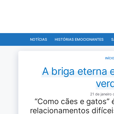
Pular
para
o
conteúdo
NOTÍCIAS
HISTÓRIAS EMOCIONANTES
S
INÍCI
A briga eterna 
ver
21 de janeiro
“Como cães e gatos” 
relacionamentos difíceis