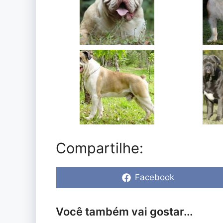
Compartilhe:
Share
Facebook
on
Você também vai gostar...