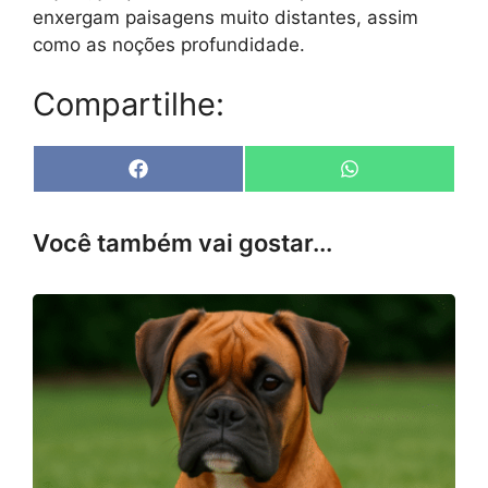
enxergam paisagens muito distantes, assim
como as noções profundidade.
Compartilhe:
Share
Share
F
W
on
on
a
h
c
a
e
t
Você também vai gostar...
b
s
o
A
o
p
k
p