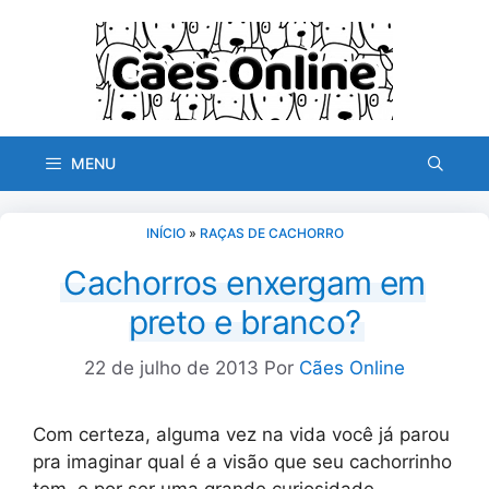
Pular
para
o
conteúdo
MENU
INÍCIO
»
RAÇAS DE CACHORRO
Cachorros enxergam em
preto e branco?
22 de julho de 2013
Por
Cães Online
Com certeza, alguma vez na vida você já parou
pra imaginar qual é a visão que seu cachorrinho
tem, e por ser uma grande curiosidade