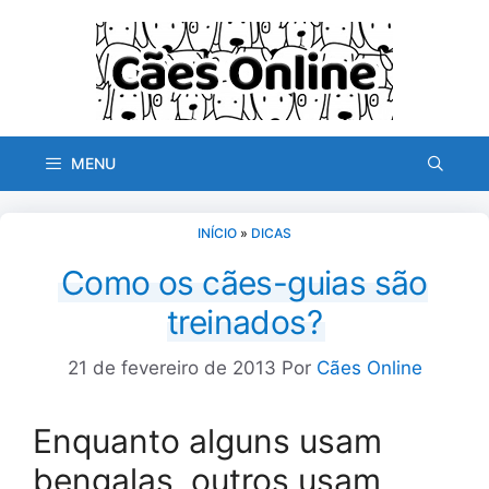
Pular
para
o
conteúdo
MENU
INÍCIO
»
DICAS
Como os cães-guias são
treinados?
21 de fevereiro de 2013
Por
Cães Online
Enquanto alguns usam
bengalas, outros usam