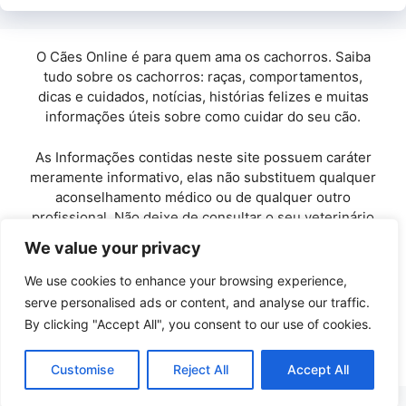
O Cães Online é para quem ama os cachorros. Saiba
tudo sobre os cachorros: raças, comportamentos,
dicas e cuidados, notícias, histórias felizes e muitas
informações úteis sobre como cuidar do seu cão.
As Informações contidas neste site possuem caráter
meramente informativo, elas não substituem qualquer
aconselhamento médico ou de qualquer outro
profissional. Não deixe de consultar o seu veterinário
de confiança.
We value your privacy
Copyright© 2010 / 2026 · Cães Online - Todos os
We use cookies to enhance your browsing experience,
direitos reservados.
serve personalised ads or content, and analyse our traffic.
By clicking "Accept All", you consent to our use of cookies.
Políticas de Privacidade
-
Entre em Contato
Customise
Reject All
Accept All