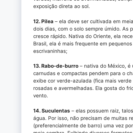
exposição direta ao sol.
12. Pilea
– ela deve ser cultivada em meia
dois dias, com o solo sempre úmido. As 
cresce rápido. Nativa do Oriente, ela re
Brasil, ela é mais frequente em pequeno
escrivaninhas;
13. Rabo-de-burro
– nativa do México, é 
carnudas e compactas pendem para o chã
exibe cor verde-azulada (fica mais verde
rosadas e avermelhadas. Ela gosta do fri
vento.
14. Suculentas
– elas possuem raiz, talo
água. Por isso, não precisam de muitas 
(preferencialmente de barro) uma vez p
meia sombra. Exibindo diversos formatos