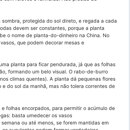
 sombra, protegida do sol direto, e regada a cada
podas devem ser constantes, porque a planta
cebe o nome de planta-do-dinheiro na China. No
s vasos, que podem decorar mesas e
uma planta para ficar pendurada, já que as folhas
o, formando um belo visual. O rabo-de-burro
 nos climas quentes). A planta dá pequenas flores
o e do sol da manhã, mas não tolera correntes de
s e folhas encorpados, para permitir o acúmulo de
regas: basta umedecer os vasos
or semana ou até menos, se forem mantidas em
, as suculentas podem formar verdadeiras