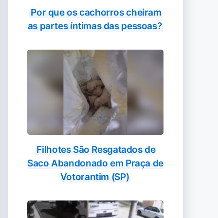
Por que os cachorros cheiram
as partes íntimas das pessoas?
Filhotes São Resgatados de
Saco Abandonado em Praça de
Votorantim (SP)