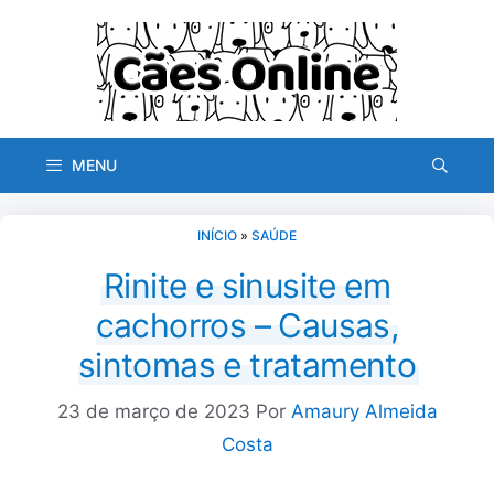
Pular
para
o
conteúdo
MENU
INÍCIO
»
SAÚDE
Rinite e sinusite em
cachorros – Causas,
sintomas e tratamento
23 de março de 2023
Por
Amaury Almeida
Costa