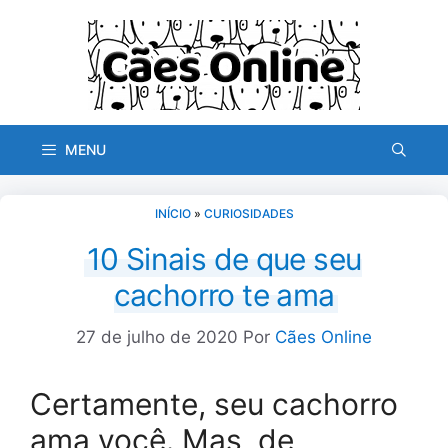
Pular
para
o
conteúdo
MENU
INÍCIO
»
CURIOSIDADES
10 Sinais de que seu
cachorro te ama
27 de julho de 2020
Por
Cães Online
Certamente, seu cachorro
ama você. Mas, de