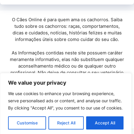
O Cães Online é para quem ama os cachorros. Saiba
tudo sobre os cachorros: raças, comportamentos,
dicas e cuidados, notícias, histórias felizes e muitas
informações úteis sobre como cuidar do seu cão.
As Informações contidas neste site possuem caráter
meramente informativo, elas não substituem qualquer
aconselhamento médico ou de qualquer outro
profissional. Não deixe de consultar o seu veterinário
de confiança.
We value your privacy
Copyright© 2010 / 2026 · Cães Online - Todos os
We use cookies to enhance your browsing experience,
direitos reservados.
serve personalised ads or content, and analyse our traffic.
By clicking "Accept All", you consent to our use of cookies.
Políticas de Privacidade
-
Entre em Contato
Customise
Reject All
Accept All