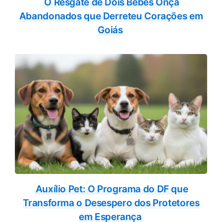
O Resgate de Dois Bebês Onça
Abandonados que Derreteu Corações em
Goiás
Auxílio Pet: O Programa do DF que
Transforma o Desespero dos Protetores
em Esperança