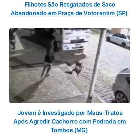
Filhotes São Resgatados de Saco
Abandonado em Praça de Votorantim (SP)
Jovem é Investigado por Maus-Tratos
Após Agredir Cachorro com Pedrada em
Tombos (MG)