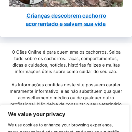
Crianças descobrem cachorro
acorrentado e salvam sua vida
O Cães Online é para quem ama os cachorros. Saiba
tudo sobre os cachorros: raças, comportamentos,
dicas e cuidados, notícias, histórias felizes e muitas
informações úteis sobre como cuidar do seu cão.
As Informações contidas neste site possuem caráter
meramente informativo, elas não substituem qualquer
aconselhamento médico ou de qualquer outro
profissional. Não deixe de consultar o seu veterinário
de confiança.
We value your privacy
Copyright© 2010 / 2026 · Cães Online - Todos os
We use cookies to enhance your browsing experience,
direitos reservados.
serve personalised ads or content, and analyse our traffic.