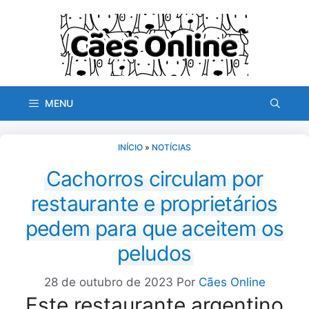
Pular
para
o
conteúdo
MENU
INÍCIO
»
NOTÍCIAS
Cachorros circulam por
restaurante e proprietários
pedem para que aceitem os
peludos
28 de outubro de 2023
Por
Cães Online
Este restaurante argentino