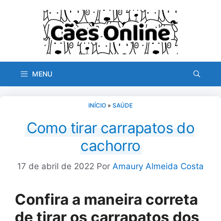
Pular
para
o
conteúdo
MENU
INÍCIO
»
SAÚDE
Como tirar carrapatos do
cachorro
17 de abril de 2022
Por
Amaury Almeida Costa
Confira a maneira correta
de tirar os carrapatos dos