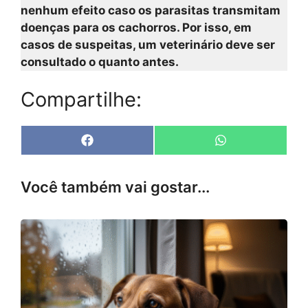
nenhum efeito caso os parasitas transmitam
doenças para os cachorros. Por isso, em
casos de suspeitas, um veterinário deve ser
consultado o quanto antes.
Compartilhe:
Share
Share
F
W
on
on
a
h
c
a
e
t
Você também vai gostar...
b
s
o
A
o
p
k
p