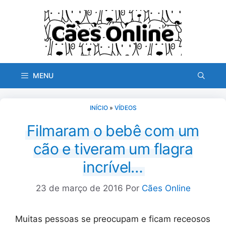
Pular
para
o
conteúdo
MENU
INÍCIO
»
VÍDEOS
Filmaram o bebê com um
cão e tiveram um flagra
incrível…
23 de março de 2016
Por
Cães Online
Muitas pessoas se preocupam e ficam receosos