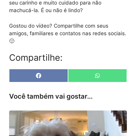
seu carinho e muito cuidado para não
machucá-la. É ou não é lindo?
Gostou do vídeo? Compartilhe com seus
amigos, familiares e contatos nas redes sociais.
🙂
Compartilhe:
Share
Share
F
W
on
on
a
h
c
a
e
t
Você também vai gostar...
b
s
o
A
o
p
k
p