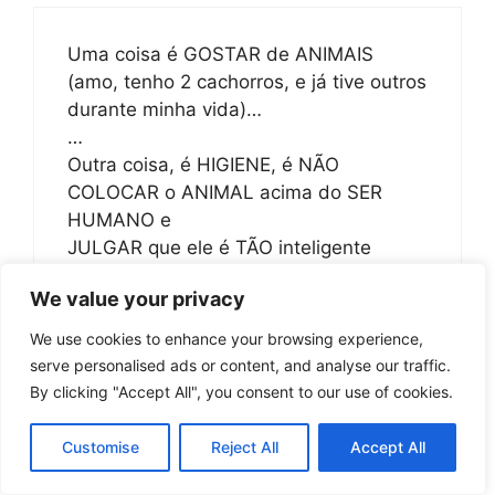
Uma coisa é GOSTAR de ANIMAIS
(amo, tenho 2 cachorros, e já tive outros
durante minha vida)…
…
Outra coisa, é HIGIENE, é NÃO
COLOCAR o ANIMAL acima do SER
HUMANO e
JULGAR que ele é TÃO inteligente
QUANTO…
We value your privacy
…
Neste vídeo mostra a COMPLETA
We use cookies to enhance your browsing experience,
IGNORÂNCIA dos pais da criança e de
serve personalised ads or content, and analyse our traffic.
quem está filmando,
By clicking "Accept All", you consent to our use of cookies.
ALÉM da COMPLETA FALTA DE
HIGIENE, a qualquer MOMENTO
Customise
Reject All
Accept All
se este BOXER morder ‘de brincadeira’ o