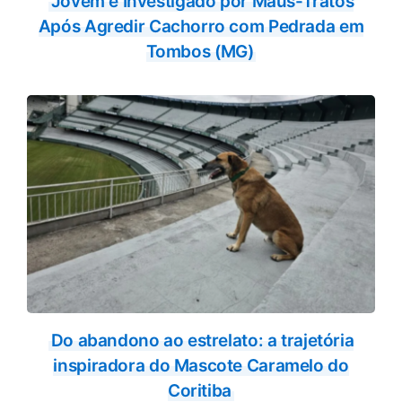
Jovem é Investigado por Maus-Tratos
Após Agredir Cachorro com Pedrada em
Tombos (MG)
Do abandono ao estrelato: a trajetória
inspiradora do Mascote Caramelo do
Coritiba