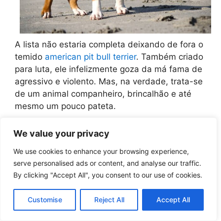
A lista não estaria completa deixando de fora o
temido
american pit bull terrier
. Também criado
para luta, ele infelizmente goza da má fama de
agressivo e violento. Mas, na verdade, trata-se
de um animal companheiro, brincalhão e até
mesmo um pouco pateta.
Lutas entre animais são proibidas no Brasil.
We value your privacy
Mesmo assim, alguns criadores insistem em
We use cookies to enhance your browsing experience,
fazer destacar as características violentas dos
serve personalised ads or content, and analyse our traffic.
pitbulls. Bem adestrados, no entanto, eles se
By clicking "Accept All", you consent to our use of cookies.
tornam ajustados, equilibrados, parceiros e
extremamente amorosos.
Customise
Reject All
Accept All
Não há diferença determinada pela cor do