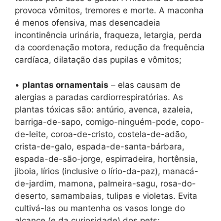
provoca vômitos, tremores e morte. A maconha
é menos ofensiva, mas desencadeia
incontinência urinária, fraqueza, letargia, perda
da coordenação motora, redução da frequência
cardíaca, dilatação das pupilas e vômitos;
•
plantas ornamentais
– elas causam de
alergias a paradas cardiorrespiratórias. As
plantas tóxicas são: antúrio, avenca, azaleia,
barriga-de-sapo, comigo-ninguém-pode, copo-
de-leite, coroa-de-cristo, costela-de-adão,
crista-de-galo, espada-de-santa-bárbara,
espada-de-são-jorge, espirradeira, hortênsia,
jiboia, lírios (inclusive o lírio-da-paz), manacá-
de-jardim, mamona, palmeira-sagu, rosa-do-
deserto, samambaias, tulipas e violetas. Evita
cultivá-las ou mantenha os vasos longe do
alcance (e da curiosidade) dos pets;