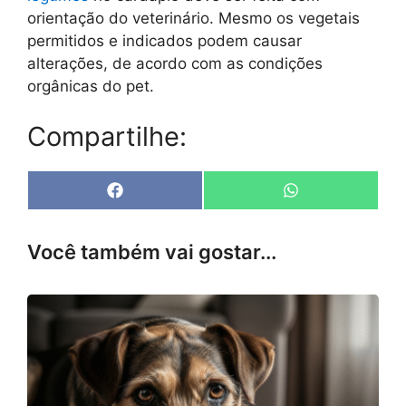
orientação do veterinário. Mesmo os vegetais
permitidos e indicados podem causar
alterações, de acordo com as condições
orgânicas do pet.
Compartilhe:
Share
Share
F
W
on
on
a
h
c
a
e
t
Você também vai gostar...
b
s
o
A
o
p
k
p