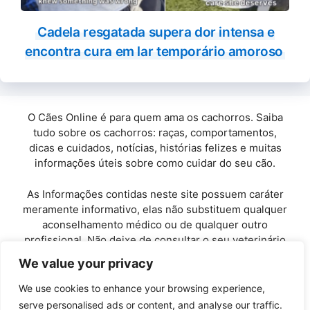
Cadela resgatada supera dor intensa e
encontra cura em lar temporário amoroso
O Cães Online é para quem ama os cachorros. Saiba
tudo sobre os cachorros: raças, comportamentos,
dicas e cuidados, notícias, histórias felizes e muitas
informações úteis sobre como cuidar do seu cão.
As Informações contidas neste site possuem caráter
meramente informativo, elas não substituem qualquer
aconselhamento médico ou de qualquer outro
profissional. Não deixe de consultar o seu veterinário
de confiança.
We value your privacy
Copyright© 2010 / 2026 · Cães Online - Todos os
We use cookies to enhance your browsing experience,
direitos reservados.
serve personalised ads or content, and analyse our traffic.