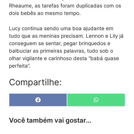
Rheaume, as tarefas foram duplicadas com os
dois bebês ao mesmo tempo.
Lucy continua sendo uma boa ajudante em
tudo que as meninas precisam. Lennon e Lily já
conseguem se sentar, pegar brinquedos e
balbuciar as primeiras palavras, tudo sob o
olhar vigilante e carinhoso desta “babá quase
perfeita”.
Compartilhe:
Share
Share
F
W
on
on
a
h
c
a
e
t
Você também vai gostar...
b
s
o
A
o
p