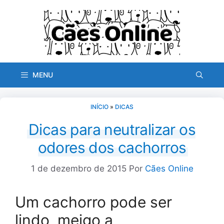
Pular
para
o
conteúdo
MENU
INÍCIO
»
DICAS
Dicas para neutralizar os
odores dos cachorros
1 de dezembro de 2015
Por
Cães Online
Um cachorro pode ser
lindo, meigo a