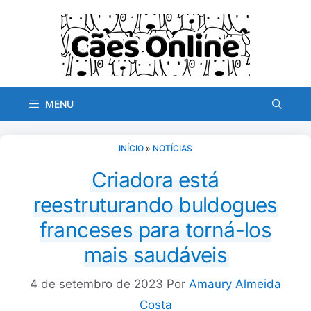
Pular
para
o
conteúdo
MENU
INÍCIO
»
NOTÍCIAS
Criadora está
reestruturando buldogues
franceses para torná-los
mais saudáveis
4 de setembro de 2023
Por
Amaury Almeida
Costa