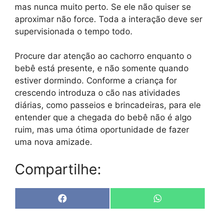
mas nunca muito perto. Se ele não quiser se
aproximar não force. Toda a interação deve ser
supervisionada o tempo todo.
Procure dar atenção ao cachorro enquanto o
bebê está presente, e não somente quando
estiver dormindo. Conforme a criança for
crescendo introduza o cão nas atividades
diárias, como passeios e brincadeiras, para ele
entender que a chegada do bebê não é algo
ruim, mas uma ótima oportunidade de fazer
uma nova amizade.
Compartilhe:
Share
Share
F
W
on
on
a
h
c
a