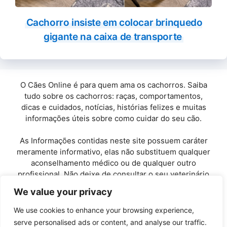
Cachorro insiste em colocar brinquedo
gigante na caixa de transporte
O Cães Online é para quem ama os cachorros. Saiba
tudo sobre os cachorros: raças, comportamentos,
dicas e cuidados, notícias, histórias felizes e muitas
informações úteis sobre como cuidar do seu cão.
As Informações contidas neste site possuem caráter
meramente informativo, elas não substituem qualquer
aconselhamento médico ou de qualquer outro
profissional. Não deixe de consultar o seu veterinário
de confiança.
We value your privacy
Copyright© 2010 / 2026 · Cães Online - Todos os
We use cookies to enhance your browsing experience,
direitos reservados.
serve personalised ads or content, and analyse our traffic.