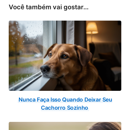
e
t
Você também vai gostar...
b
s
o
A
o
p
k
p
Nunca Faça Isso Quando Deixar Seu
Cachorro Sozinho