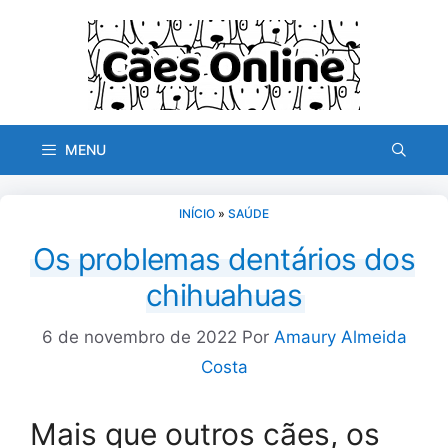
Pular
para
o
conteúdo
MENU
INÍCIO
»
SAÚDE
Os problemas dentários dos
chihuahuas
6 de novembro de 2022
Por
Amaury Almeida
Costa
Mais que outros cães, os