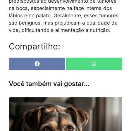
predispostos ao desenvolvimento de tumores
na boca, especialmente na face interna dos
lábios e no palato. Geralmente, esses tumores
são benignos, mas prejudicam a qualidade de
vida, dificultando a alimentação e nutrição.
Compartilhe:
Share
Share
F
W
on
on
a
h
c
a
e
t
Você também vai gostar...
b
s
o
A
o
p
k
p