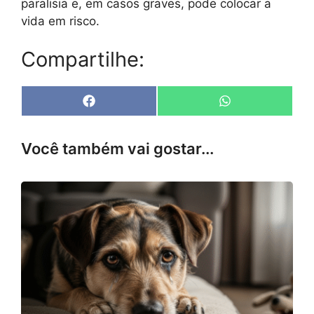
paralisia e, em casos graves, pode colocar a
vida em risco.
Compartilhe:
Share
Share
F
W
on
on
a
h
c
a
e
t
Você também vai gostar...
b
s
o
A
o
p
k
p