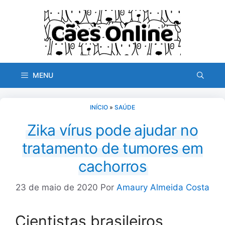
Pular
para
o
conteúdo
MENU
INÍCIO
»
SAÚDE
Zika vírus pode ajudar no
tratamento de tumores em
cachorros
23 de maio de 2020
Por
Amaury Almeida Costa
Cientistas brasileiros