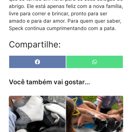
abrigo. Ele está apenas feliz com a nova família,
livre para correr e brincar, pronto para ser
amado e para dar amor. Para quem quer saber,
Speck continua cumprimentando com a pata.
Compartilhe:
Share
Share
F
W
on
on
a
h
c
a
e
t
Você também vai gostar...
b
s
o
A
o
p
k
p