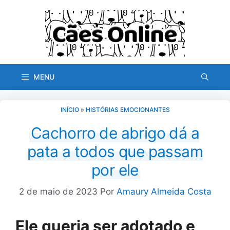
Pular
para
o
conteúdo
MENU
INÍCIO
»
HISTÓRIAS EMOCIONANTES
Cachorro de abrigo dá a
pata a todos que passam
por ele
2 de maio de 2023
Por
Amaury Almeida Costa
Ele queria ser adotado e,