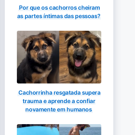
Por que os cachorros cheiram
as partes íntimas das pessoas?
Cachorrinha resgatada supera
trauma e aprende a confiar
novamente em humanos