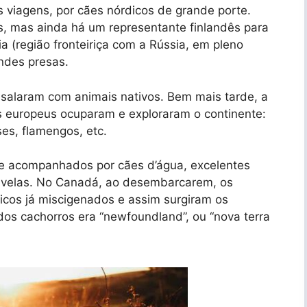
viagens, por cães nórdicos de grande porte.
s, mas ainda há um representante finlandês para
lia (região fronteiriça com a Rússia, em pleno
andes presas.
asalaram com animais nativos. Bem mais tarde, a
es europeus ocuparam e exploraram o continente:
ses, flamengos, etc.
re acompanhados por cães d’água, excelentes
ravelas. No Canadá, ao desembarcarem, os
icos já miscigenados e assim surgiram os
dos cachorros era “newfoundland”, ou “nova terra