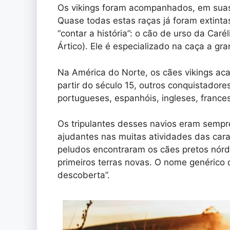
Os vikings foram acompanhados, em suas 
Quase todas estas raças já foram extinta
“contar a história”: o cão de urso da Caré
Ártico). Ele é especializado na caça a gr
Na América do Norte, os cães vikings ac
partir do século 15, outros conquistador
portugueses, espanhóis, ingleses, france
Os tripulantes desses navios eram semp
ajudantes nas muitas atividades das ca
peludos encontraram os cães pretos nórd
primeiros terras novas. O nome genérico 
descoberta”.