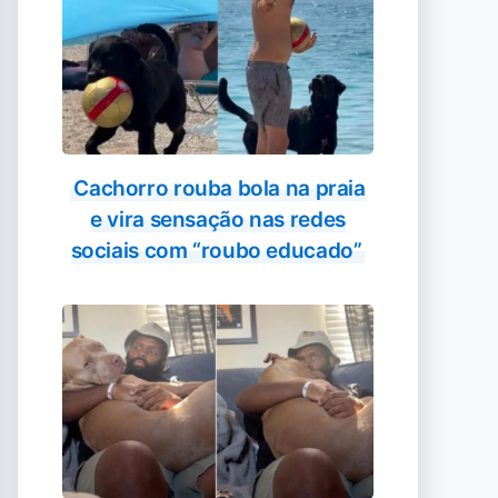
Cachorro rouba bola na praia
e vira sensação nas redes
sociais com “roubo educado”