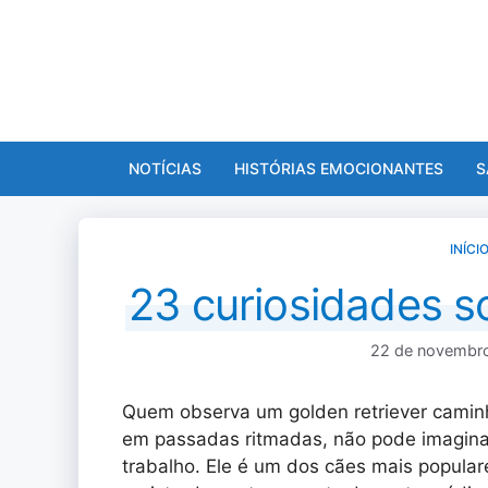
Pular
para
o
conteúdo
NOTÍCIAS
HISTÓRIAS EMOCIONANTES
S
INÍCI
23 curiosidades so
22 de novembr
Quem observa um golden retriever camin
em passadas ritmadas, não pode imagina
trabalho. Ele é um dos cães mais popular