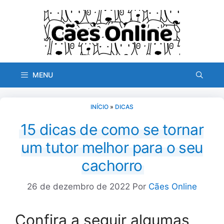
Pular
para
o
conteúdo
MENU
INÍCIO
»
DICAS
15 dicas de como se tornar
um tutor melhor para o seu
cachorro
26 de dezembro de 2022
Por
Cães Online
Confira a seguir algumas