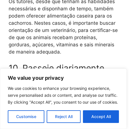
Os tutores, desde que tenham as habilidades
necessárias e disponham de tempo, também
podem oferecer alimentação caseira para os
cachorros. Nestes casos, é importante buscar
orientação de um veterinário, para certificar-se
de que os animais recebam proteínas,
gorduras, açúcares, vitaminas e sais minerais
de maneira adequada.
10. Passeie diariamente
We value your privacy
As
caminhadas diárias
são importantes para
We use cookies to enhance your browsing experience,
garantir o desenvolvimento físico dos filhotes e
serve personalised ads or content, and analyse our traffic.
a manutenção da saúde e boa forma dos
By clicking "Accept All", you consent to our use of cookies.
adultos. Mas os passeios não são importantes
apenas em função das atividades.
Customise
Reject All
Accept All